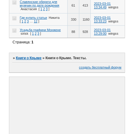
Славянские обереги для
2023-03-01
мужчин по дате рождения
61
413
13:34:49
wingss
Анастасия
[
1
2
3
]
Где купить статьи
Никита
2023-03-01
330
1160
[
1
2
3
…
12
]
13:33:23
wingss
Усадьба графини Монжене
2023-03-01
88
928
sirisk
[
1
2
3
]
13:29:00
wingss
Страница:
1
»
Книги о Крыме
»
Книги о Крыме. Тексты.
создать бесплатный форум