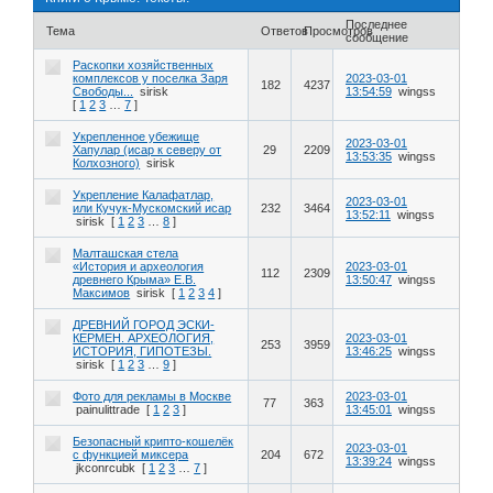
Последнее
Тема
Ответов
Просмотров
сообщение
Раскопки хозяйственных
комплексов у поселка Заря
2023-03-01
182
4237
Свободы...
sirisk
13:54:59
wingss
[
1
2
3
…
7
]
Укрепленное убежище
2023-03-01
Хапулар (исар к северу от
29
2209
13:53:35
wingss
Колхозного)
sirisk
Укрепление Калафатлар,
2023-03-01
или Кучук-Мускомский исар
232
3464
13:52:11
wingss
sirisk
[
1
2
3
…
8
]
Малташская стела
«История и археология
2023-03-01
112
2309
древнего Крыма» Е.В.
13:50:47
wingss
Максимов
sirisk
[
1
2
3
4
]
ДРЕВНИЙ ГОРОД ЭСКИ-
КЕРМЕН. АРХЕОЛОГИЯ,
2023-03-01
253
3959
ИСТОРИЯ, ГИПОТЕЗЫ.
13:46:25
wingss
sirisk
[
1
2
3
…
9
]
Фото для рекламы в Москве
2023-03-01
77
363
painulittrade
[
1
2
3
]
13:45:01
wingss
Безопасный крипто-кошелёк
2023-03-01
с функцией миксера
204
672
13:39:24
wingss
jkconrcubk
[
1
2
3
…
7
]