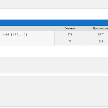
Ответов
Просмотро
..
sirisk
[
1
2
3
…
10
]
271
3547
75
615