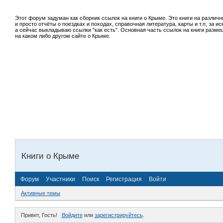
Этот форум задуман как сборник ссылок на книги о Крыме. Это книги на различ
и просто отчёты о поездках и походах, справочная литература, карты и т.п, за
а сейчас выкладываю ссылки "как есть". Основная часть ссылок на книги разм
на каком либо другом сайте о Крыме.
Книги о Крыме
Форум
Участники
Поиск
Регистрация
Войти
Активные темы
Привет, Гость!
Войдите
или
зарегистрируйтесь
.