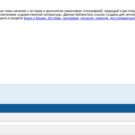
ные темы начиная с истории и археологии заканчивая этнографией, природой и достоп
 исключением художественной литературы. Данная библиотека ссылок создана для личн
ещена в разделе
Книги о Крыме. История, география, геология, природа, достопримеча