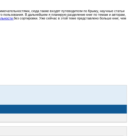
римечательностями, сюда также входят путеводители по Крыму, научные статьи
ого пользования. В дальнейшем я планирую разделение книг по темам и авторам,
тельности
без сортировки. Уже сейчас в этой теме представлено больше книг, чем